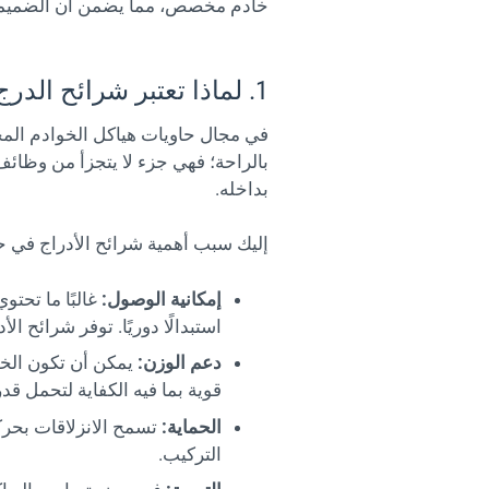
خادم مخصص، مما يضمن أن الضميمة ال
1. لماذا تعتبر شرائح الدرج حاسمة في حاويات هيكل الخادم المخصصة؟
في مجال حاويات هياكل الخوادم المخصص
بالراحة؛ فهي جزء لا يتجزأ من وظائف
بداخله.
إليك سبب أهمية شرائح الأدراج في 
إمكانية الوصول:
غالبًا ما تحت
استبدالًا دوريًا. توفر شرائح ال
دعم الوزن:
يمكن أن تكون الخوا
قوية بما فيه الكفاية لتحمل ق
الحماية:
تسمح الانزلاقات بحرك
التركيب.