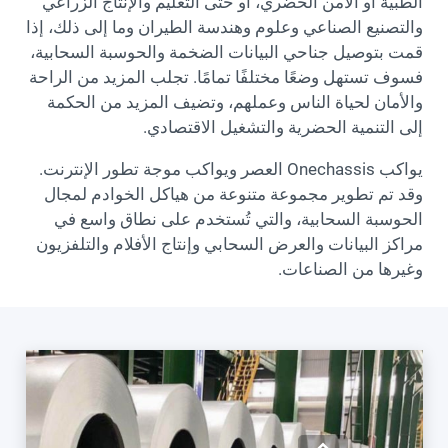
الطبية أو الأمن الحضري، أو حتى التعليم والإنتاج الزراعي
والتصنيع الصناعي وعلوم وهندسة الطيران وما إلى ذلك، إذا
قمت بتوصيل جناحي البيانات الضخمة والحوسبة السحابية،
فسوف تستهل وضعًا مختلفًا تمامًا. تجلب المزيد من الراحة
والأمان لحياة الناس وعملهم، وتضيف المزيد من الحكمة
إلى التنمية الحضرية والتشغيل الاقتصادي.
يواكب Onechassis العصر ويواكب موجة تطور الإنترنت.
وقد تم تطوير مجموعة متنوعة من هياكل الخوادم لمجال
الحوسبة السحابية، والتي تُستخدم على نطاق واسع في
مراكز البيانات والعرض السحابي وإنتاج الأفلام والتلفزيون
وغيرها من الصناعات.