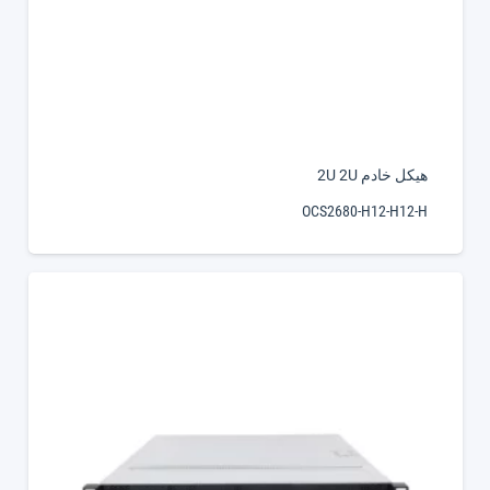
هيكل خادم 2U 2U
OCS2680-H12-H12-H