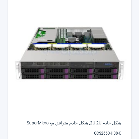
هيكل خادم 2U 2U
,
هيكل خادم متوافق مع SuperMicro
OCS2660-H08-C