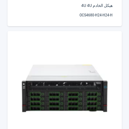
هيكل الخادم 4U 4U
OCS4680-H24-H24-H