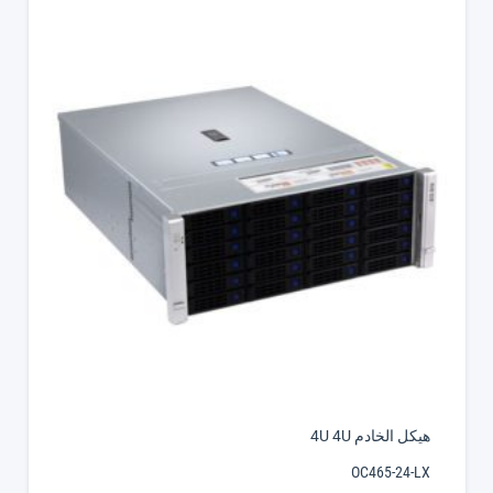
هيكل الخادم 4U 4U
OC465-24-LX