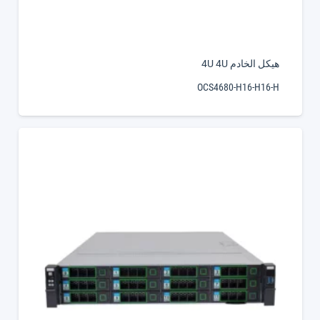
هيكل الخادم 4U 4U
OCS4680-H16-H16-H