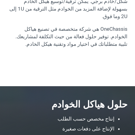
شكل/خادم برجي. يمكن ترقية/توسيع هيكل الخادم
بسهولة لإضافة المزيد من الخوادم مثل الترقية من 1U إلى
2U وما فوق.
OneChassis هي شركة متخصصة في تصنيع هياكل
الخوادم. توفير حلول فعالة من حيث التكلفة لمشاريعك.
تلبية متطلباتك في اختيار مواد وتقنية هيكل الخادم.
حلول هياكل الخوادم
إنتاج مخصص حسب الطلب
الإنتاج على دفعات صغيرة