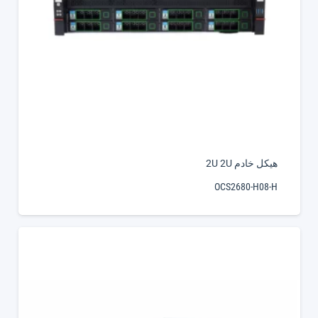
هيكل خادم 2U 2U
OCS2680-H08-H