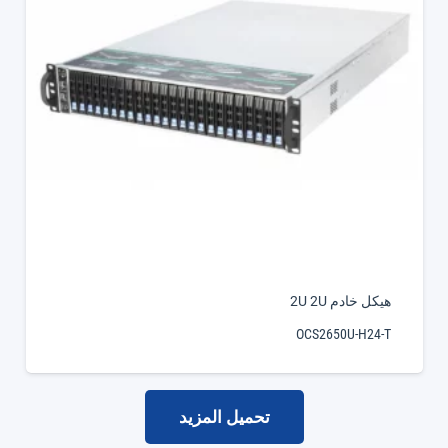
هيكل خادم 2U 2U
OCS2650U-H24-T
تحميل المزيد