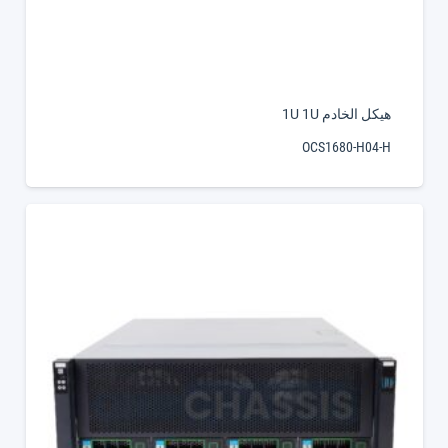
هيكل الخادم 1U 1U
OCS1680-H04-H