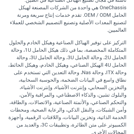
OneChassis هي واحدة من الشركات المصنعة لهيكل
الحامل OEM / ODM. تقدم خدمات إنتاج سريعة ومرنة
لتصنيع المعدات الأصلية وتصنيع التصميم الشخصي للعملاء
العالميين.
التركيز على توفير الهياكل الصناعية وهيكل الخادم والحلول
المتكاملة المخصصة، بما في ذلك هيكل الحامل 1U، وحالة
الحامل 2U، وحالة الحامل 3U، وحالة الحامل 3U، وحالة
الحامل 4U الهيكل الصناعي، وهيكل الخادم، وهيكل الحائط،
وحالة ITX، وحالة Nas، وحالة التعدين التي تستخدم على
نطاق واسع في البيانات الضخمة، والحوسبة السحابية،
والتخزين السحابي، وإنترنت الأشياء، وإنترنت الأشياء،
والبلوك تشين، والذكاء الاصطناعي، والمراقبة والأمن،
والتحكم الصناعي، والأتمتة الصناعية، والاتصالات، والطاقة،
وأمن الشبكات، والنقل الذكي، والرعاية الصحية، ومحطات
الخدمة الذاتية، وتخزين البيانات، واللافتات الرقمية، وأجهزة
الكمبيوتر على متن الطائرة، وتطبيقات 3C، والعديد من
المجالات الأخرى.