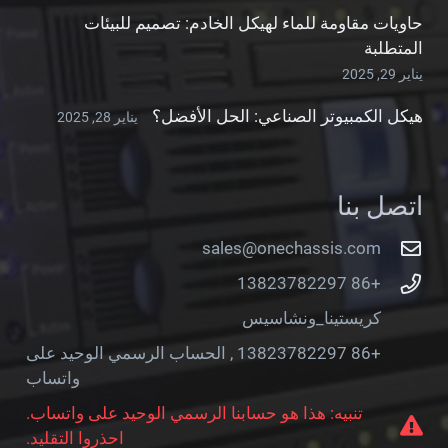
حاويات مقاومة للماء لهيكل الخادم: تصميم للبيئات
المتطلبة
يناير 29, 2025
هيكل الكمبيوتر الصناعي: الحل الأفضل؟
يناير 28, 2025
اتصل بنا
sales@onechassis.com
+86 13823782297
كريستينا_ونشاسيس
+86 13823782297 , الحساب الرسمي الوحيد على
واتساب
تنبيه: هذا هو حسابنا الرسمي الوحيد على واتساب.
احذروا التقليد.