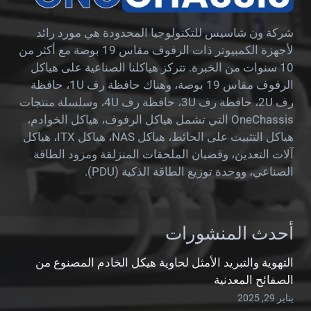
شركة ون شاسيس للتكنولوجيا المحدودة هي مورد رائد
لأجهزة الكمبيوتر ذات الرفوف مقاس 19 بوصة مع أكثر من
10 سنوات من الخبرة. تتركز هياكلنا الصناعية على هياكل
الرفوف مقاس 19 بوصة، وهناك حافظة رف 1U، حافظة
رف 2U، حافظة رف 3U، حافظة رف 4U، وسلسلة منتجات
OneChassis التي تشمل هياكل الرفوف، هياكل الخوادم،
هياكل التثبيت على الحائط، هياكل NAS، هياكل ITX، هياكل
آلات التعدين، وقضبان الملحقات المنزلقة ومزود الطاقة
الصناعي، ووحدة توزيع الطاقة الذكية (PDU).
أحدث المنشورات
التهوية والتبريد الأمثل لحاوية هيكل الخادم المصنوع من
الصفائح المعدنية
يناير 29, 2025