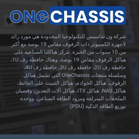
شركة ون شاسيس للتكنولوجيا المحدودة هي مورد رائد
لأجهزة الكمبيوتر ذات الرفوف مقاس 19 بوصة مع أكثر
من 10 سنوات من الخبرة. تتركز هياكلنا الصناعية على
هياكل الرفوف مقاس 19 بوصة، وهناك حافظة رف 1U،
حافظة رف 2U، حافظة رف 3U، حافظة رف 4U،
وسلسلة منتجات OneChassis التي تشمل هياكل
الرفوف، هياكل الخوادم، هياكل التثبيت على الحائط،
هياكل NAS، هياكل ITX، هياكل آلات التعدين، وقضبان
الملحقات المنزلقة ومزود الطاقة الصناعي، ووحدة
توزيع الطاقة الذكية (PDU).