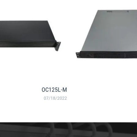
OC125L-M
07/18/2022