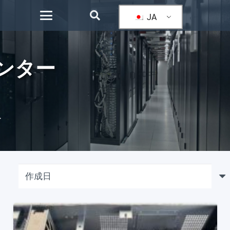
JA
ンター
ー