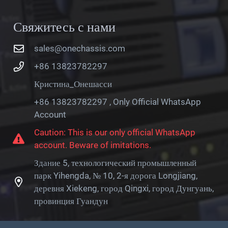
Свяжитесь с нами
sales@onechassis.com
+86 13823782297
Кристина_Онешасси
+86 13823782297 , Only Official WhatsApp
Account
Caution: This is our only official WhatsApp
account. Beware of imitations.
Здание 5, технологический промышленный
парк Yihengda, № 10, 2-я дорога Longjiang,
деревня Xiekeng, город Qingxi, город Дунгуань,
провинция Гуандун