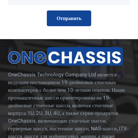
OneChassis Technology Company Ltd является
ведущим поставщиком 19-дюймовых стоечных
компьютеров с более чем 10-летним опытом. Наши
промышленные шасси ориентированы на 19-
дюймовые стоечные шасси, включая стоечные
корпуса 1U, 2U, 3U, 4U, а также серии продуктов
OneChassis, включающие стоечные шасси,
серверные шасси, настенные шасси, NAS-шасси, ITX-
шасси, шасси для майнинговых машин, а также