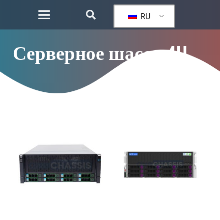
RU
Серверное шасси 4U