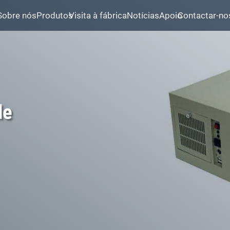
Sobre nós
Produtos
Visita à fábrica
Notícias
Apoio
Contactar-no
de