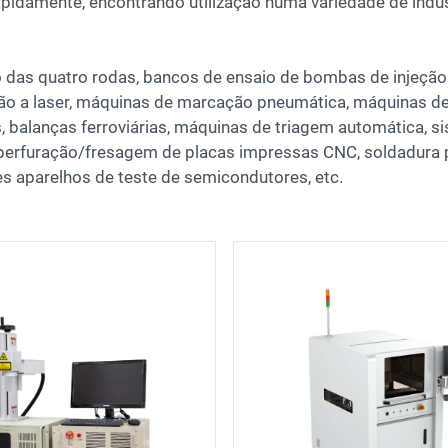
pidamente, encontrando utilização numa variedade de indú
das quatro rodas, bancos de ensaio de bombas de injeção 
o a laser, máquinas de marcação pneumática, máquinas de 
s, balanças ferroviárias, máquinas de triagem automática,
erfuração/fresagem de placas impressas CNC, soldadura por
s aparelhos de teste de semicondutores, etc.