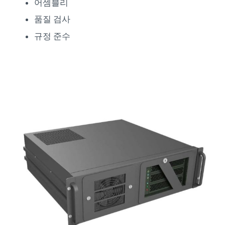
어셈블리
품질 검사
규정 준수