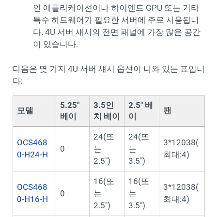
인 애플리케이션이나 하이엔드 GPU 또는 기타
특수 하드웨어가 필요한 서버에 주로 사용됩니
다. 4U 서버 섀시의 전면 패널에 가장 많은 공간
이 있습니다.
다음은 몇 가지 4U 서버 섀시 옵션이 나와 있는 표입니
다:
5.25"
3.5인
2.5" 베
모델
팬
베이
치 베이
이
24(또
24(또
OCS468
3*12038(
0
는
는
0-H24-H
최대:4)
2.5")
3.5")
16(또
16(또
OCS468
3*12038(
0
는
는
0-H16-H
최대:4)
2.5")
3.5")