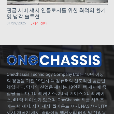
판금 서버 섀시 인클로저를 위한 최적의 환기
및 냉각 솔루션
01/29/2025
,
지식 센터
OneChassis Technology Company Ltd는 10년 이상
의 경험을 가진 19인치 랙 컴퓨터의 선도적인 공급업
체입니다. 당사의 산업용 섀시는 19인치 랙 섀시에 중
점을 둡니다. 1U 랙 케이스, 2U 랙 케이스, 3U 랙 케이
스, 4U 랙 케이스가 있으며, OneChassis 제품 시리즈
에는 랙 섀시, 서버 섀시, 월마운트 섀시, NAS 섀시, ITX
섀시, 채굴기 섀시, 슬라이딩 액세서리 레일 및 산업용