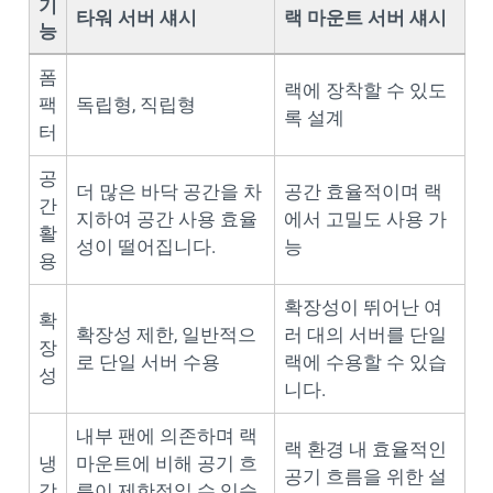
기
타워 서버 섀시
랙 마운트 서버 섀시
능
폼
랙에 장착할 수 있도
팩
독립형, 직립형
록 설계
터
공
더 많은 바닥 공간을 차
공간 효율적이며 랙
간
지하여 공간 사용 효율
에서 고밀도 사용 가
활
성이 떨어집니다.
능
용
확장성이 뛰어난 여
확
확장성 제한, 일반적으
러 대의 서버를 단일
장
로 단일 서버 수용
랙에 수용할 수 있습
성
니다.
내부 팬에 의존하며 랙
랙 환경 내 효율적인
냉
마운트에 비해 공기 흐
공기 흐름을 위한 설
각
름이 제한적일 수 있습