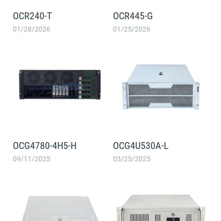
OCR240-T
OCR445-G
01/28/2026
01/25/2026
OCG4780-4H5-H
OCG4U530A-L
09/11/2025
03/25/2025