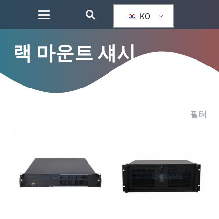
KO
랙 마운트 섀시
필터