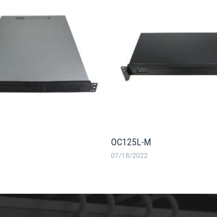
OC125L-M
07/18/2022