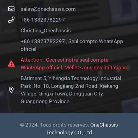
sales@onechassis.com
+86 13823782297
Christina_Onechassis
+86 13823782297 , Seul compte WhatsApp
officiel
Attention : Ceci est notre seul compte
WhatsApp officiel. Méfiez-vous des imitations.
Bâtiment 5, Yihengda Technology Industrial
Park, No. 10, Longjiang 2nd Road, Xiekeng
Village, Qingxi Town, Dongguan City,
Guangdong Province
© 2024. Tous droits réservés.
OneChassis
Technology CO., Ltd