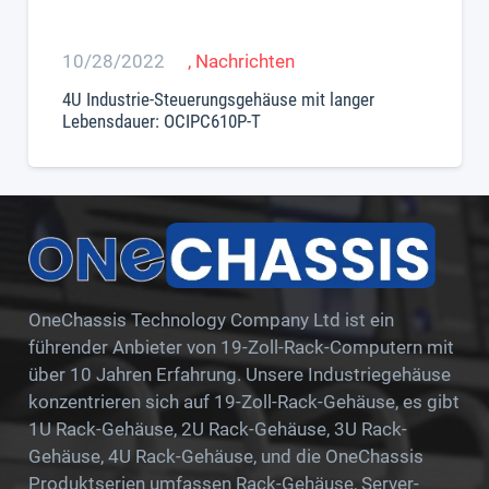
10/28/2022
,
Nachrichten
4U Industrie-Steuerungsgehäuse mit langer
Lebensdauer: OCIPC610P-T
OneChassis Technology Company Ltd ist ein
führender Anbieter von 19-Zoll-Rack-Computern mit
über 10 Jahren Erfahrung. Unsere Industriegehäuse
konzentrieren sich auf 19-Zoll-Rack-Gehäuse, es gibt
1U Rack-Gehäuse, 2U Rack-Gehäuse, 3U Rack-
Gehäuse, 4U Rack-Gehäuse, und die OneChassis
Produktserien umfassen Rack-Gehäuse, Server-