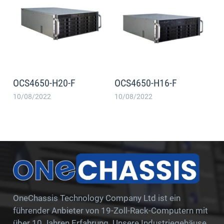
OCS4650-H20-F
OCS4650-H16-F
10/08/2022
10/08/2022
OneChassis Technology Company Ltd ist ein
führender Anbieter von 19-Zoll-Rack-Computern mit
über 10 Jahren Erfahrung. Unsere Industriegehäuse