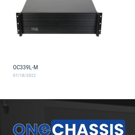
OC339L-M
07/18/2022