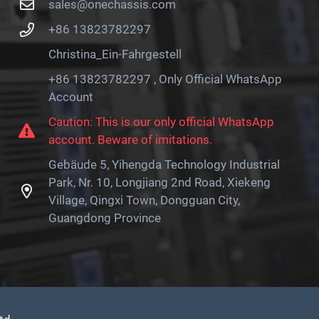
sales@onechassis.com
+86 13823782297
Christina_Ein-Fahrgestell
+86 13823782297 , Only Official WhatsApp
Account
Caution: This is our only official WhatsApp
account. Beware of imitations.
Gebäude 5, Yihengda Technology Industrial
Park, Nr. 10, Longjiang 2nd Road, Xiekeng
Village, Qingxi Town, Dongguan City,
Guangdong Province