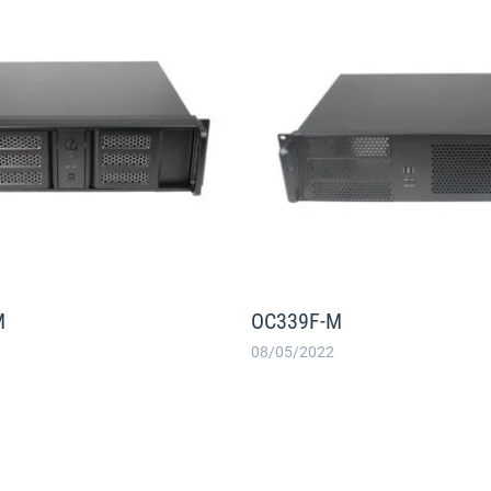
M
OC339F-M
08/05/2022