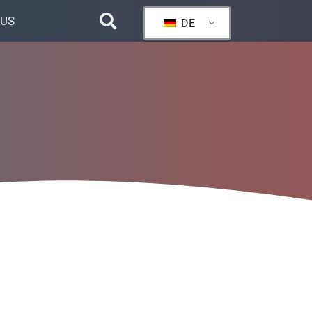
 US
DE